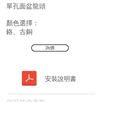
​單孔面盆龍頭
顏色選擇：
​鉻、古銅
詢價
安裝說明書
你可能會喜歡：