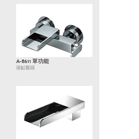
A-8611 單功能
浴缸龍頭