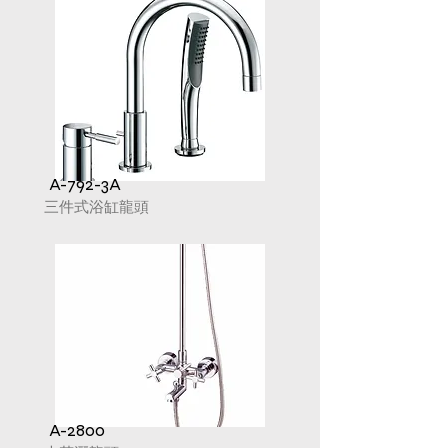
A-792-3A
三件式浴缸龍頭
A-2800