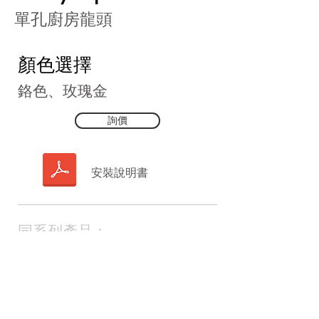
​單孔廚房龍頭
顏色選擇
鉻色、玫瑰金
詢價
安裝說明書
同系列產品：