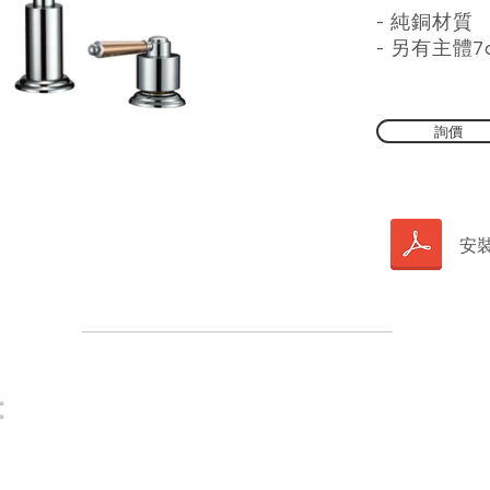
- 純銅材質
​- 另有主體
詢價
安
：