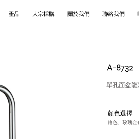
產品
大宗採購
關於我們
聯絡我們
A-8732
​單孔面盆龍
顏色選擇
鉻色、玫瑰金