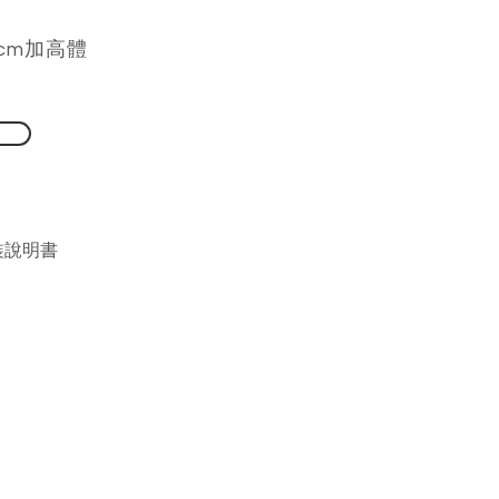
7cm加高體
裝說明書