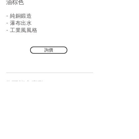
油棕色
- 純銅鍛造
- 瀑布出水
- 工業風風格
詢價
你可能會喜歡