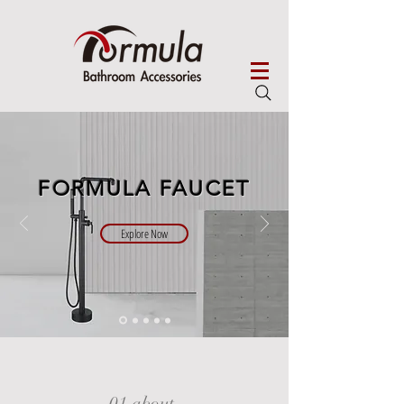
FORMULA FAUCET
Explore Now
01 about.