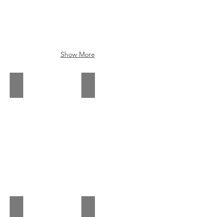
Show More
A-8597 ORB
A-8587
A-8740
A-2820 MB