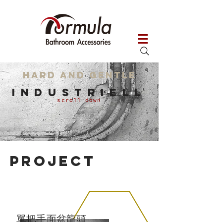
HARD AND GENTLE
Industriell
scroll down
project
單把手面盆龍頭