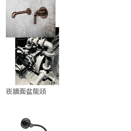
​崁牆面盆龍頭